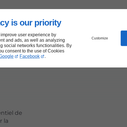
cy is our priority
 improve user experience by
Customize
nt and ads, as well as analyzing
ne
ng social networks functionalities. By
you consent to the use of Cookies
Google
Facebook
.
entiel de
r la