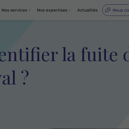
Nos services
Nos expertises
Actualités
Nous co
tifier la fuite 
al ?