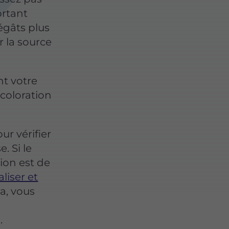
ortant
égâts plus
 la source
nt votre
écoloration
ur vérifier
. Si le
tion est de
liser et
a, vous
.