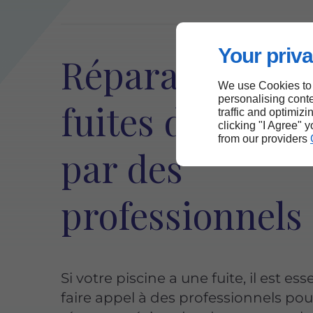
Your priva
Réparation de
We use Cookies to
personalising conte
fuites de pisci
traffic and optimizi
clicking "I Agree" 
from our providers
par des
professionnels
Si votre piscine a une fuite, il est ess
faire appel à des professionnels pou