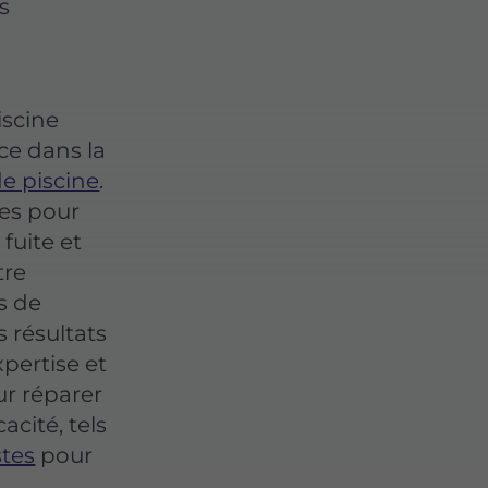
s
iscine
e dans la
de piscine
.
res pour
fuite et
tre
s de
s résultats
xpertise et
r réparer
acité, tels
stes
pour